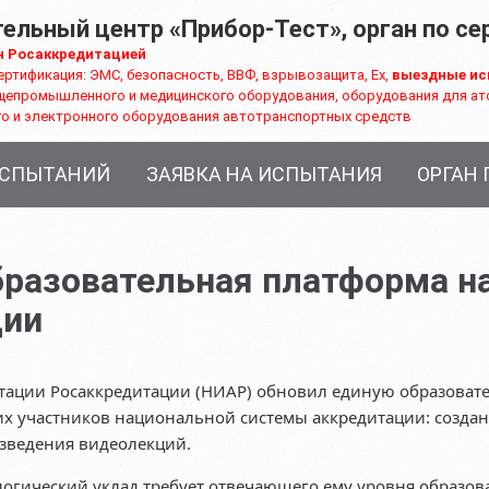
ельный центр «Прибор-Тест», орган по с
н Росаккредитацией
ертификация: ЭМС, безопасность, ВВФ, взрывозащита, Ex,
выездные ис
щепромышленного и медицинского оборудования, оборудования для ат
о и электронного оборудования автотранспортных средств
ИСПЫТАНИЙ
ЗАЯВКА НА ИСПЫТАНИЯ
ОРГАН
бразовательная платформа н
ции
тации Росаккредитации (НИАР) обновил единую образоват
их участников национальной системы аккредитации: созда
зведения видеолекций.
гический уклад требует отвечающего ему уровня образова