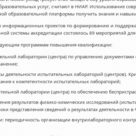
бразовательных услуг, считают в НИАР. Использование с
ной образовательной платформы получить знания и навыки
ных информационных проектов по формированию и поддерж
ой системы аккредитации состоялось 89 мероприятий для 2
следующим программам повышения квалификации:
ельной лаборатории (центра) по управлению документами 
ранение;
сы деятельности испытательных лабораторий (центров). К
вания к компетентности испытательных лабораторий;
тельной лаборатории (центра) по обеспечению беспристра
ния результатов физико-химических исследований (испыт
роки представления сведений о результатах деятельности 
и: периодичность организации внутрилабораторного контр