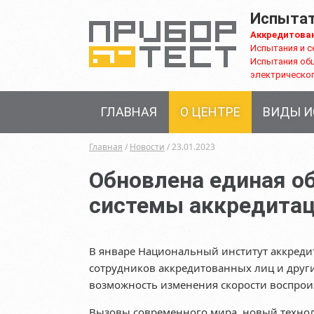
Испытат
Аккредитова
Испытания и с
Испытания об
электрическог
ГЛАВНАЯ
О ЦЕНТРЕ
ВИДЫ 
Главная
/
Новости
/ 23.01.2023
Обновлена единая о
системы аккредита
В январе Национальный институт аккреди
сотрудников аккредитованных лиц и друг
возможность изменения скорости воспрои
Вызовы современного мира, новый техноло